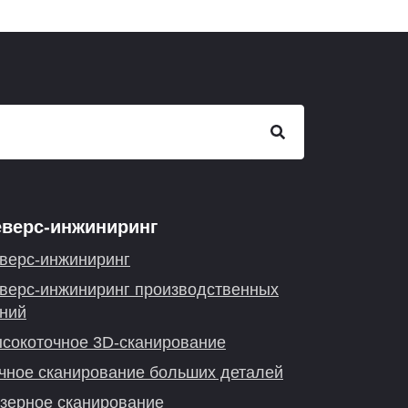
еверс-инжиниринг
верс-инжиниринг
верс-инжиниринг производственных
ний
сокоточное 3D-сканирование
чное сканирование больших деталей
зерное сканирование