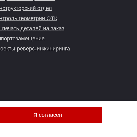
нструкторский отдел
нтроль геометрии ОТК
-печать деталей на заказ
портозамещение
оекты реверс-инжиниринга
Я согласен
Онлайн-консультация