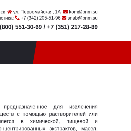
ск
ул. Первомайская, 1А
kom@pnm.su
истика:
+7 (342) 205-51-96
snab@pnm.su
(800) 551-30-69
/
+7 (351) 217-28-89
редназначенное для извлечения
ществ с помощью растворителей или
няется в химической, пищевой и
центрированных экстрактов, масел,