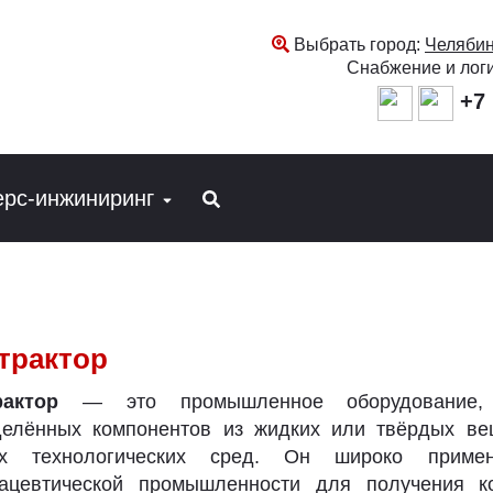
Выбрать город:
Челябин
Снабжение и лог
+7 
ерс-инжиниринг
трактор
рактор
— это промышленное оборудование, п
делённых компонентов из жидких или твёрдых ве
их технологических сред. Он широко приме
ацевтической промышленности для получения кон