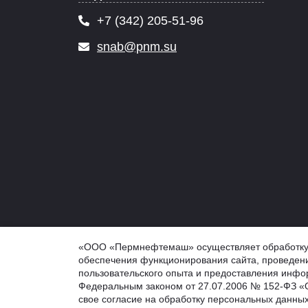
+7 (342) 205-51-96
snab@pnm.su
© 2026 PNM.SU - ООО "Пермнефтемаш" (ПНМ, PNM), 
«ООО «Пермнефтемаш» осуществляет обработку ф
Обработка персональных данных
обеспечения функционирования сайта, проведени
Информация на сайте не является публичной оферто
пользовательского опыта и предоставления инфор
Федеральным законом от 27.07.2006 № 152-ФЗ «О
свое согласие на обработку персональных данных