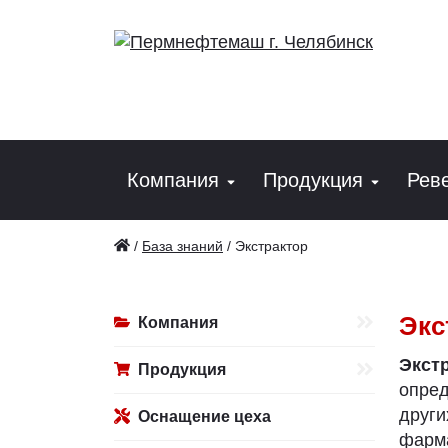
Компания
Продукция
Рев
/
База знаний
/
Экстрактор
Экс
Компания
Экст
Продукция
опре
друг
Оснащение цеха
фарм