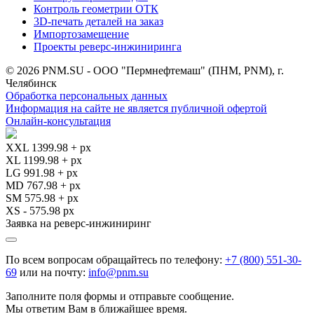
Контроль геометрии ОТК
3D-печать деталей на заказ
Импортозамещение
Проекты реверс-инжиниринга
© 2026 PNM.SU - ООО "Пермнефтемаш" (ПНМ, PNM), г.
Челябинск
Обработка персональных данных
Информация на сайте не является публичной офертой
Онлайн-консультация
XXL 1399.98 + px
XL 1199.98 + px
LG 991.98 + px
MD 767.98 + px
SM 575.98 + px
XS - 575.98 px
Заявка на реверс-инжиниринг
По всем вопросам обращайтесь по телефону:
+7 (800) 551-30-
69
или на почту:
info@pnm.su
Заполните поля формы и отправьте сообщение.
Мы ответим Вам в ближайшее время.